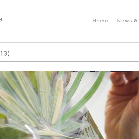
e
Home
News &
13)