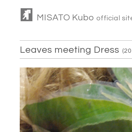
MISATO Kubo
official sit
Leaves meeting Dress
(20