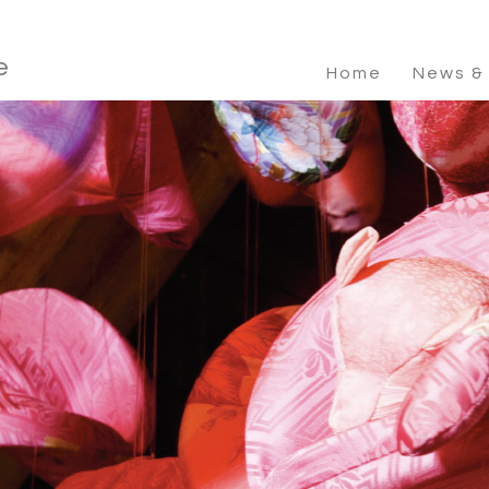
e
Home
News &