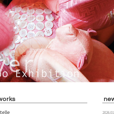
works
new
telle
2026.01