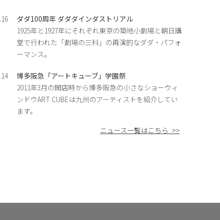
.16
ダダ100周年 ダダダインダストリアル
1925年と1927年にそれぞれ東京の築地小劇場と朝日講
堂で行われた「劇場の三科」の再演的なダダ・パフォ
ーマンス。
.14
博多阪急「アートキューブ」学園祭
2011年3月の開店時から博多阪急の小さなショーウィ
ンドウART CUBEは九州のアーティストを紹介してい
ます。
ニュース一覧はこちら >>