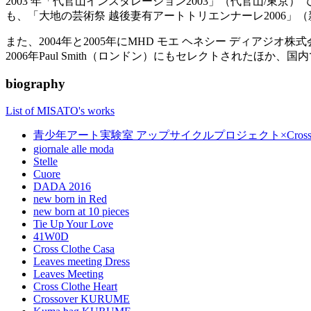
2003 年「代官山インスタレーション2003」（代官山/東
も、「大地の芸術祭 越後妻有アートトリエンナーレ2006」（
また、2004年と2005年にMHD モエ ヘネシー ディ
2006年Paul Smith（ロンドン）にもセレクトされたほか
biography
List of MISATO's works
青少年アート実験室 アップサイクルプロジェクト×Cross Cl
giornale alle moda
Stelle
Cuore
DADA 2016
new born in Red
new born at 10 pieces
Tie Up Your Love
41W0D
Cross Clothe Casa
Leaves meeting Dress
Leaves Meeting
Cross Clothe Heart
Crossover KURUME