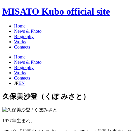
MISATO Kubo
official site
Home
News & Photo
Biography
Works
Contacts
Home
News & Photo
Biography
Works
Contacts
JP
EN
久保美沙登
（くぼ みさと）
1977年生まれ。