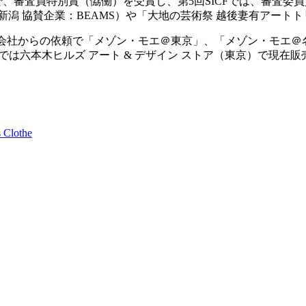
京） で、審査員特別賞（恊働）を受賞し、第5回SICFでは、審査
新潟 協賛企業：BEAMS）や「大地の芸術祭 越後妻有アート
アジオ株式会社からの依頼で「メゾン・モエ＠東京」、「メゾン・モ
、国内では六本木ヒルズ アート & デザイン ストア（東京）で現在
othe